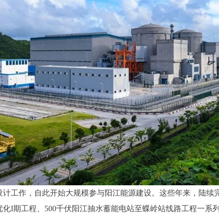
察设计工作，自此开始大规模参与阳江能源建设。这些年来，陆续
化I期工程、500千伏阳江抽水蓄能电站至蝶岭站线路工程一系