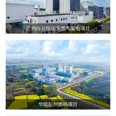
广州白云恒运天然气发电项目
华能彭州燃机项目