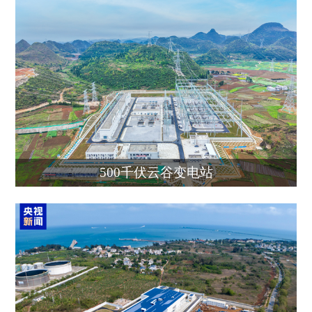
500千伏云谷变电站