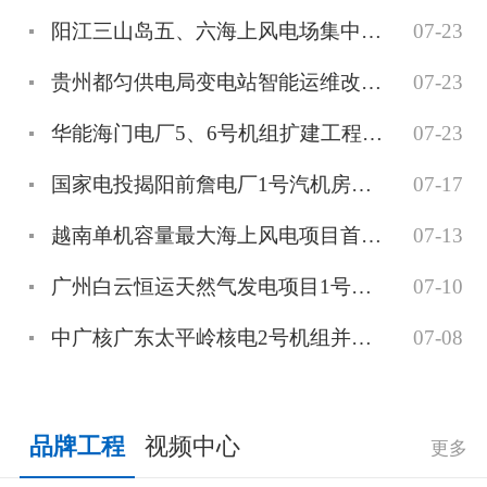
阳江三山岛五、六海上风电场集中送出工程两座海上站体吊装就位
07-23
贵州都匀供电局变电站智能运维改造项目开工
07-23
华能海门电厂5、6号机组扩建工程完成锅炉水压试验
07-23
国家电投揭阳前詹电厂1号汽机房实现屋面断水
07-17
越南单机容量最大海上风电项目首台风机基础施工完成
07-13
广州白云恒运天然气发电项目1号机组投产
07-10
中广核广东太平岭核电2号机组并网发电
07-08
品牌工程
视频中心
更多